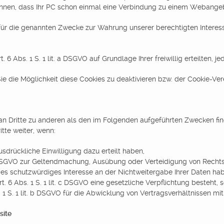
ennen, dass Ihr PC schon einmal eine Verbindung zu einem Webange
ür die genannten Zwecke zur Wahrung unserer berechtigten Interessen 
 6 Abs. 1 S. 1 lit. a DSGVO auf Grundlage Ihrer freiwillig erteilten, j
ie die Möglichkeit diese Cookies zu deaktivieren bzw. der Cookie-V
an Dritte zu anderen als den im Folgenden aufgeführten Zwecken find
tte weiter, wenn:
ausdrückliche Einwilligung dazu erteilt haben,
 f DSGVO zur Geltendmachung, Ausübung oder Verteidigung von Rechts
s schutzwürdiges Interesse an der Nichtweitergabe Ihrer Daten ha
t. 6 Abs. 1 S. 1 lit. c DSGVO eine gesetzliche Verpflichtung besteht, 
 1 S. 1 lit. b DSGVO für die Abwicklung von Vertragsverhältnissen mit I
site