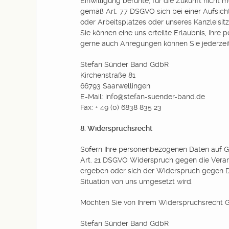
Einwilligung beruhte, für die Zukunft nicht 
gemäß Art. 77 DSGVO sich bei einer Aufsicht
oder Arbeitsplatzes oder unseres Kanzleisit
Sie können eine uns erteilte Erlaubnis, Ihr
gerne auch Anregungen können Sie jederzei
Stefan Sünder Band GdbR
Kirchenstraße 81
66793 Saarwellingen
E-Mail: info@stefan-suender-band.de
Fax: + 49 (0) 6838 835 23
8. Widerspruchsrecht
Sofern Ihre personenbezogenen Daten auf Gr
Art. 21 DSGVO Widerspruch gegen die Verarb
ergeben oder sich der Widerspruch gegen Di
Situation von uns umgesetzt wird.
Möchten Sie von Ihrem Widerspruchsrecht G
Stefan Sünder Band GdbR