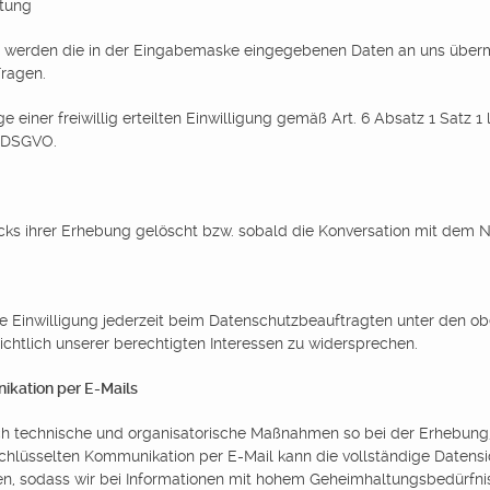
itung
so werden die in der Eingabemaske eingegebenen Daten an uns über
ragen.
 einer freiwillig erteilten Einwilligung gemäß Art. 6 Absatz 1 Satz 
 f DSGVO.
s ihrer Erhebung gelöscht bzw. sobald die Konversation mit dem Nu
ilte Einwilligung jederzeit beim Datenschutzbeauftragten unter den 
chtlich unserer berechtigten Interessen zu widersprechen.
ikation per E-Mails
 technische und organisatorische Maßnahmen so bei der Erhebung, 
erschlüsselten Kommunikation per E-Mail kann die vollständige Daten
en, sodass wir bei Informationen mit hohem Geheimhaltungsbedürfni