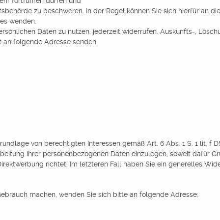
mehr fortführen dürfen und
sbehörde zu beschweren. In der Regel können Sie sich hierfür an die
zes wenden.
e persönlichen Daten zu nutzen, jederzeit widerrufen. Auskunfts-, Lö
t an folgende Adresse senden:
undlage von berechtigten Interessen gemäß Art. 6 Abs. 1 S. 1 lit. f
eitung Ihrer personenbezogenen Daten einzulegen, soweit dafür Grün
rektwerbung richtet. Im letzteren Fall haben Sie ein generelles Wi
ebrauch machen, wenden Sie sich bitte an folgende Adresse: